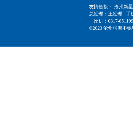
友情链接：
沧州新星
总经理：王经理 手机：
座机：0317-85119
©2023 沧州强海