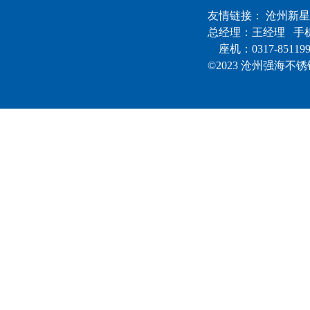
友情链接：
沧州新星
总经理：王经理 手机：
座机：0317-85119
©2023 沧州强海