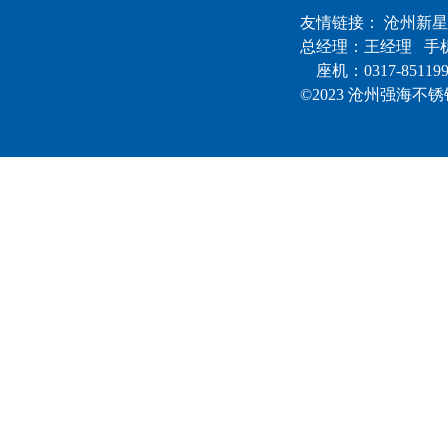
友情链接：
沧州新星
总经理：王经理 手机：
座机：0317-85119
©2023 沧州强海