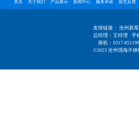
首页
关于我们
产品展示
新闻中心
服务承诺
留言反馈
友情链接：
沧州新星
总经理：王经理 手机：
座机：0317-85119
©2023 沧州强海